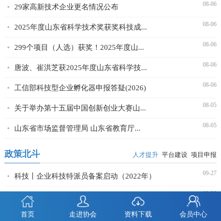
08-06
29家高新技术企业更名情况公布
08-06
2025年度山东省科学技术奖获奖科技成...
08-06
299个项目（人选）获奖！2025年度山...
08-06
唐波、崔洪芝获2025年度山东省科学技...
08-06
工信部科技型企业孵化器申报答疑(2026)
08-05
关于举办第十五届中国创新创业大赛山...
08-05
山东省市场监督管理局 山东省教育厅...
政策北斗
人才提升
平台建设
项目申报
09-27
科技丨企业科技特派员备案启动（2022年）
09-26
人社丨聘任院士经费申报（2022年度）
04-22
首页
走进协会
资料下载
会员中心
工信丨省新旧动能转换公共实训基地申报